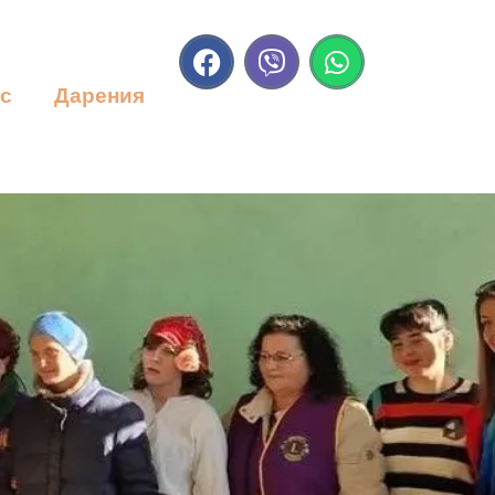
ас
Дарения