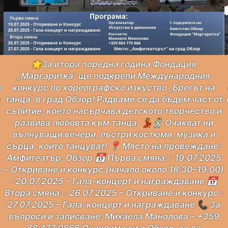
🌟За втора поредна година Фондация
„Маргаритка“ ще подкрепи Международния
конкурс по хореографско изкуство „Брeгът на
о
танца“ в град Обзор! Радваме се да бъдем част от
а
събитие, което насърчава детското творчество и
развива любовта към танца. 💃🕺 Очакват ни

вълнуващи вечери, пъстри костюми, музика и
сърца, които танцуват! 📍 Място на провеждане:
Амфитеатър, Обзор 📅 Първа смяна: ▫ 19.07.2025
– Откриване и конкурс (начало около 18:30–19:00)
е
▫ 20.07.2025 – Гала-концерт и награждаване 📅
Втора смяна: ▫ 26.07.2025 – Откриване и конкурс ▫
27.07.2025 – Гала-концерт и награждаване 📞 За
въпроси и записване: Михаела Манолова – +359
88 477 0866 Очакваме ви в Обзор, за да