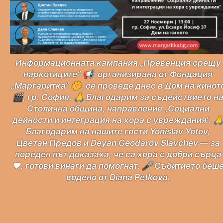
Информационната кампания „Превенция срещу
наркотиците“ 📢, организирана от Фондация
„Маргаритка“ 🌼, се проведе днес в Дом на кинот
🎬, гр. София. 🙏 Благодарим за съдействието н
Столична община, направление „Социални
дейности и интеграция на хора с увреждания“. 
Благодарим на нашите гости Yonislav Yotov,
Цветан Предов и Deyan Geodarov Slavchev — за
пореден път доказаха, че са хора с добри сърца
❤️, готови винаги да помогнат. 🎤 Събитието беш
водено от Diana Petkova.