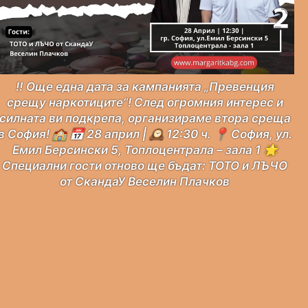
‼️ Още една дата за кампанията „Превенция
срещу наркотиците“! След огромния интерес и
н
силната ви подкрепа, организираме втора среща
в София! 🏫 📅 28 април | 🕰 12:30 ч. 📍 София, ул.
Емил Берсински 5, Топлоцентрала – зала 1 🌟
Специални гости отново ще бъдат: ТОТО и ЛЪЧО
от СкандаУ Веселин Плачков
Ко