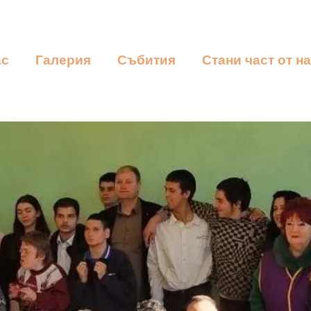
ас
Галерия
Събития
Стани част от н