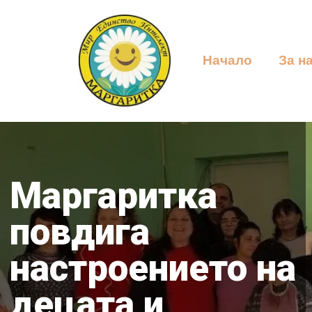
Начало
За н
Маргаритка
повдига
настроението на
децата и