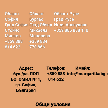
Област
Област
Област Русе
София
Бургас
Град Русе
Град София
Град Обзор
Надя Арнаудова
Стойчо
Михаела
+359 886 858 110
Минков
Манолова
+359 888
+359 884
814 622
770 866
Адрес:
Телефон:
Имейл:
бул./ул. ПОП
+359 888
info@margaritkabg
БОГОМИЛ № 1,
814 622
гр. София,
България
Общи условия