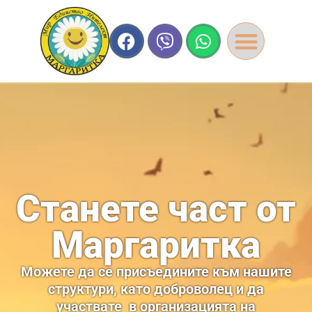
Станете част от
Маргаритка
Можете да се присъедините към нашите
структури, като доброволец и да
участвате в организацията на